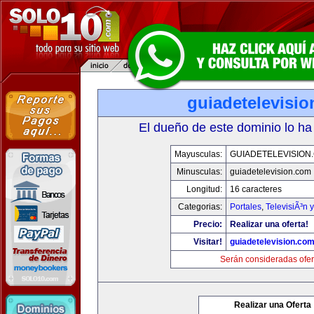
guiadetelevisi
El dueño de este dominio lo ha
Mayusculas:
GUIADETELEVISION
Minusculas:
guiadetelevision.com
Longitud:
16 caracteres
Categorias:
Portales
,
TelevisiÃ³n 
Precio:
Realizar una oferta!
Visitar!
guiadetelevision.co
Serán consideradas ofer
Realizar una Oferta