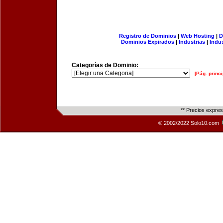
Registro de Dominios
|
Web Hosting
|
D
Dominios Expirados
|
Industrias
|
Indu
Categorías de Dominio:
[Pág. princi
** Precios expre
© 2002/2022 Solo10.com