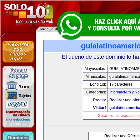
guialatinoameri
El dueño de este dominio lo ha
Mayusculas:
GUIALATINOAME
Minusculas:
guialatinoameric
Longitud:
17 caracteres
Categorias:
InformaciÃ³n y Not
Precio:
Realizar una ofer
Visitar!
guialatinoameri
Serán consideradas ofer
Realizar una Oferta