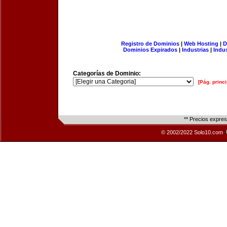
Registro de Dominios
|
Web Hosting
|
D
Dominios Expirados
|
Industrias
|
Indu
Categorías de Dominio:
[Pág. princi
** Precios expre
© 2002/2022 Solo10.com