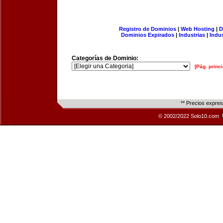
Registro de Dominios
|
Web Hosting
|
D
Dominios Expirados
|
Industrias
|
Indu
Categorías de Dominio:
[Pág. princi
** Precios expre
© 2002/2022 Solo10.com