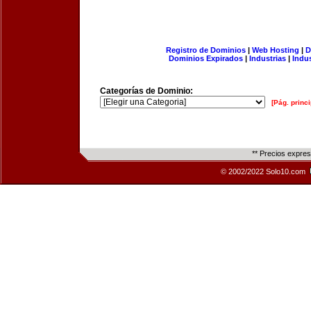
Registro de Dominios
|
Web Hosting
|
D
Dominios Expirados
|
Industrias
|
Indu
Categorías de Dominio:
[Pág. princi
** Precios expre
© 2002/2022 Solo10.com