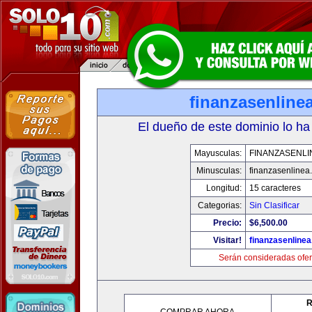
finanzasenline
El dueño de este dominio lo ha
Mayusculas:
FINANZASENLI
Minusculas:
finanzasenlinea
Longitud:
15 caracteres
Categorias:
Sin Clasificar
Precio:
$6,500.00
Visitar!
finanzasenline
Serán consideradas ofer
R