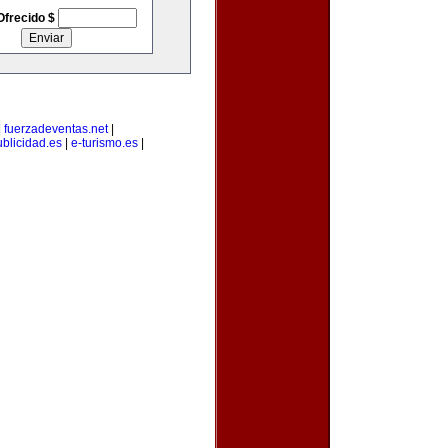
Ofrecido $
|
fuerzadeventas.net
|
blicidad.es
|
e-turismo.es
|