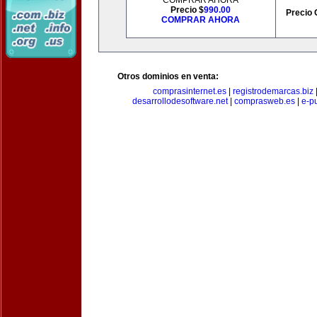
COMPRAR AHORA
Precio $
990.00
Precio 
COMPRAR AHORA
Otros dominios en venta:
comprasinternet.es
|
registrodemarcas.biz
desarrollodesoftware.net
|
comprasweb.es
|
e-pu