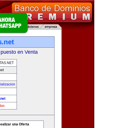
s.net
 puesto en Venta
TAS.NET
net
ializacion
.net
tas
ealizar una Oferta