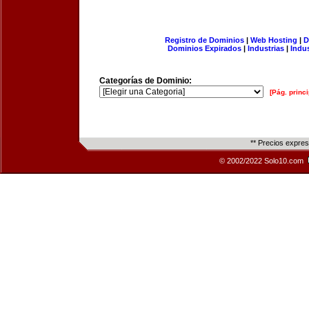
Registro de Dominios
|
Web Hosting
|
D
Dominios Expirados
|
Industrias
|
Indu
Categorías de Dominio:
[Pág. princi
** Precios expre
© 2002/2022 Solo10.com